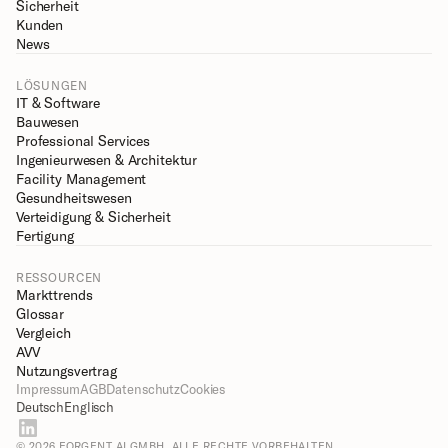
Sicherheit
Kunden
News
LÖSUNGEN
IT & Software
Bauwesen
Professional Services
Ingenieurwesen & Architektur
Facility Management
Gesundheitswesen
Verteidigung & Sicherheit
Fertigung
RESSOURCEN
Markttrends
Glossar
Vergleich
AVV
Nutzungsvertrag
Impressum
AGB
Datenschutz
Cookies
Deutsch
Englisch
© 2026 FORGENT AI GMBH. ALLE RECHTE VORBEHALTEN.