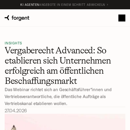
KI AGENTEN
ANGEBOTE IN EINEM SCHRITT ABWICKELN
INSIGHTS
Vergaberecht Advanced: So 
etablieren sich Unter­nehmen 
erfolg­reich am öffent­lichen 
Beschaffungs­markt
Das Webinar richtet sich an Geschäftsführer*innen und 
Vertriebsverantwortliche, die öffentliche Aufträge als 
Vertriebskanal etablieren wollen. 
27.04.2026