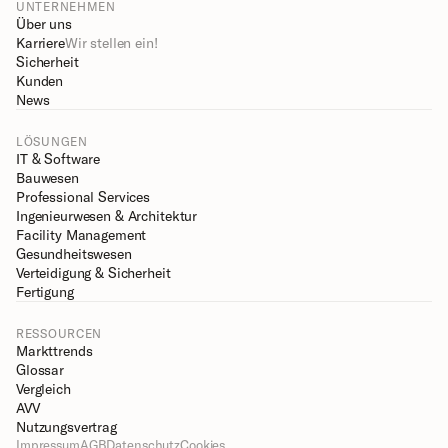
UNTERNEHMEN
Über uns
Karriere
Wir stellen ein!
Sicherheit
Kunden
News
LÖSUNGEN
IT & Software
Bauwesen
Professional Services
Ingenieurwesen & Architektur
Facility Management
Gesundheitswesen
Verteidigung & Sicherheit
Fertigung
RESSOURCEN
Markttrends
Glossar
Vergleich
AVV
Nutzungsvertrag
Impressum
AGB
Datenschutz
Cookies