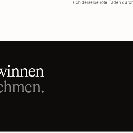
sich derselbe rote Faden durc
winnen
nehmen.