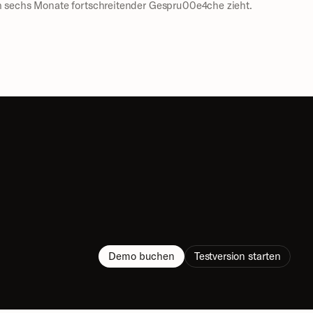
h sechs Monate fortschreitender Gespru00e4che zieht.
Demo buchen
Testversion starten