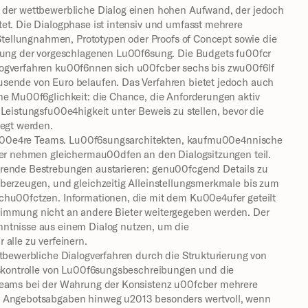
der wettbewerbliche Dialog einen hohen Aufwand, der jedoch 
t. Die Dialogphase ist intensiv und umfasst mehrere 
 Stellungnahmen, Prototypen oder Proofs of Concept sowie die 
lung der vorgeschlagenen Lu00f6sung. Die Budgets fu00fcr 
ogverfahren ku00f6nnen sich u00fcber sechs bis zwu00f6lf 
ende von Euro belaufen. Das Verfahren bietet jedoch auch 
ne Mu00f6glichkeit: die Chance, die Anforderungen aktiv 
Leistungsfu00e4higkeit unter Beweis zu stellen, bevor die 
legt werden.
inu00e4re Teams. Lu00f6sungsarchitekten, kaufmu00e4nnische 
ger nehmen gleichermau00dfen an den Dialogsitzungen teil. 
rende Bestrebungen austarieren: genu00fcgend Details zu 
berzeugen, und gleichzeitig Alleinstellungsmerkmale bis zum 
hu00fctzen. Informationen, die mit dem Ku00e4ufer geteilt 
immung nicht an andere Bieter weitergegeben werden. Der 
ntnisse aus einem Dialog nutzen, um die 
alle zu verfeinern.
tbewerbliche Dialogverfahren durch die Strukturierung von 
nskontrolle von Lu00f6sungsbeschreibungen und die 
teams bei der Wahrung der Konsistenz u00fcber mehrere 
 Angebotsabgaben hinweg u2013 besonders wertvoll, wenn 