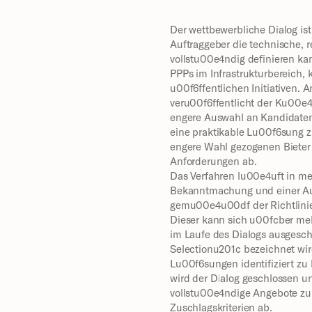
Der wettbewerbliche Dialog ist
Auftraggeber die technische, r
vollstu00e4ndig definieren ka
PPPs im Infrastrukturbereich,
u00f6ffentlichen Initiativen. A
veru00f6ffentlicht der Ku00e
engere Auswahl an Kandidaten 
eine praktikable Lu00f6sung zu
engere Wahl gezogenen Bieter 
Anforderungen ab.
Das Verfahren lu00e4uft in me
Bekanntmachung und einer Au
gemu00e4u00df der Richtlinie)
Dieser kann sich u00fcber meh
im Laufe des Dialogs ausgesc
Selectionu201c bezeichnet wir
Lu00f6sungen identifiziert zu
wird der Dialog geschlossen u
vollstu00e4ndige Angebote zur
Zuschlagskriterien ab.