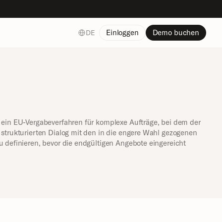
Select Language
Einloggen
Demo buchen
DE
 ein EU-Vergabeverfahren für komplexe Aufträge, bei dem der 
 strukturierten Dialog mit den in die engere Wahl gezogenen 
u definieren, bevor die endgültigen Angebote eingereicht 