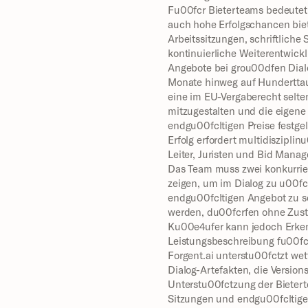
Fu00fcr Bieterteams bedeutet 
auch hohe Erfolgschancen biete
Arbeitssitzungen, schriftliche
kontinuierliche Weiterentwick
Angebote bei grou00dfen Dial
Monate hinweg auf Hunderttaus
eine im EU-Vergaberecht selte
mitzugestalten und die eigene 
endgu00fcltigen Preise festge
Erfolg erfordert multidiszipl
Leiter, Juristen und Bid Mana
Das Team muss zwei konkurrie
zeigen, um im Dialog zu u00fc
endgu00fcltigen Angebot zu sc
werden, du00fcrfen ohne Zust
Ku00e4ufer kann jedoch Erken
Leistungsbeschreibung fu00fcr 
Forgent.ai unterstu00fctzt wet
Dialog-Artefakten, die Versio
Unterstu00fctzung der Bieter
Sitzungen und endgu00fcltige