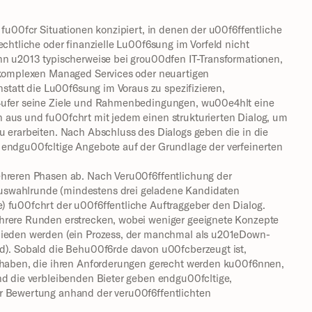
 fu00fcr Situationen konzipiert, in denen der u00f6ffentliche 
echtliche oder finanzielle Lu00f6sung im Vorfeld nicht 
nn u2013 typischerweise bei grou00dfen IT-Transformationen, 
 komplexen Managed Services oder neuartigen 
nstatt die Lu00f6sung im Voraus zu spezifizieren, 
4ufer seine Ziele und Rahmenbedingungen, wu00e4hlt eine 
aus und fu00fchrt mit jedem einen strukturierten Dialog, um 
 erarbeiten. Nach Abschluss des Dialogs geben die in die 
endgu00fcltige Angebote auf der Grundlage der verfeinerten 
hreren Phasen ab. Nach Veru00f6ffentlichung der 
swahlrunde (mindestens drei geladene Kandidaten 
 fu00fchrt der u00f6ffentliche Auftraggeber den Dialog. 
rere Runden erstrecken, wobei weniger geeignete Konzepte 
hieden werden (ein Prozess, der manchmal als u201eDown-
d). Sobald die Behu00f6rde davon u00fcberzeugt ist, 
 haben, die ihren Anforderungen gerecht werden ku00f6nnen, 
nd die verbleibenden Bieter geben endgu00fcltige, 
 Bewertung anhand der veru00f6ffentlichten 