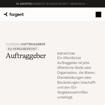
KI AGENTEN
ANGEBOTE IN EINEM SCHRITT ABWICKELN
GLOSSAR
/
AUFTRAGGEBER
EU-VERGABERECHT
Auftraggeber
DEFINITION
Ein öffentlicher 
Auftraggeber ist jede 
öffentliche Stelle oder 
Organisation, die Waren, 
Dienstleistungen oder 
Bauleistungen beschafft 
und den EU-
Vergabevorschriften 
unterliegt.